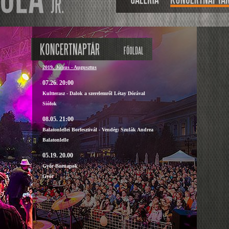
2019. Július - Augusztus
07.26. 20:00
Kultterasz - Dalok a szerelemről Létay Dórával
Siófok
08.05. 21:00
Balatonlellei Borfesztivál - Vendég: Szulák Andrea
Balatonlelle
05.19. 20.00
Győr Bornapok
Győr